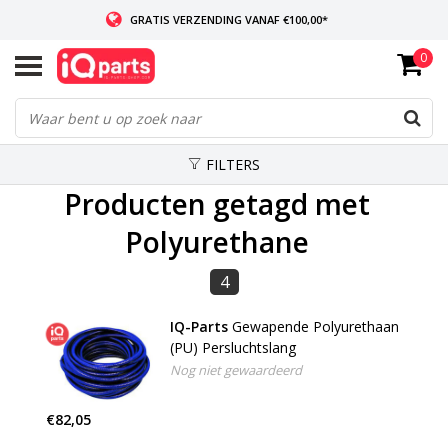
GRATIS VERZENDING VANAF €100,00*
0
INDIEN VOORRADIG: VOOR 14:00 BESTELD, ZELFDE DAG VERZONDEN
WERELDWIJDE LEVERING
FILTERS
Producten getagd met
Polyurethane
4
IQ-Parts
Gewapende Polyurethaan
(PU) Persluchtslang
Nog niet gewaardeerd
€82,05