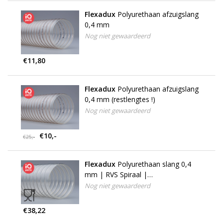
Flexadux
Polyurethaan afzuigslang
0,4 mm
Nog niet gewaardeerd
€11,80
Flexadux
Polyurethaan afzuigslang
0,4 mm (restlengtes !)
Nog niet gewaardeerd
€10,-
€25,-
Flexadux
Polyurethaan slang 0,4
mm | RVS Spiraal |
Voedingsindustrie
Nog niet gewaardeerd
€38,22