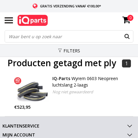
GRATIS VERZENDING VANAF €100,00*
0
INDIEN VOORRADIG: VOOR 14:00 BESTELD, ZELFDE DAG VERZONDEN
WERELDWIJDE LEVERING
FILTERS
Producten getagd met ply
1
IQ-Parts
Wyrem 0603 Neopreen
luchtslang 2-laags
Nog niet gewaardeerd
€523,95
KLANTENSERVICE
MIJN ACCOUNT