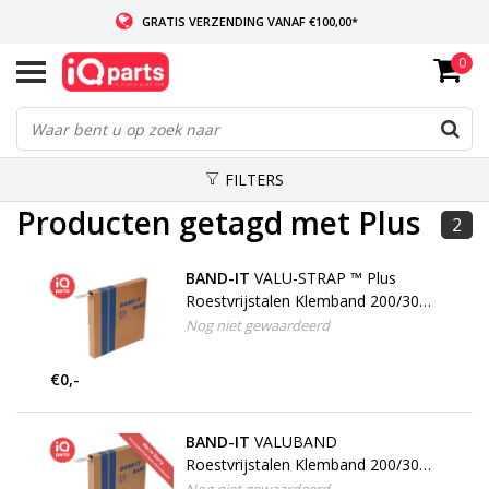
GRATIS VERZENDING VANAF €100,00*
0
INDIEN VOORRADIG: VOOR 14:00 BESTELD, ZELFDE DAG VERZONDEN
WERELDWIJDE LEVERING
FILTERS
Producten getagd met Plus
2
BAND-IT
VALU-STRAP ™ Plus
Roestvrijstalen Klemband 200/300
RVS
Nog niet gewaardeerd
€0,-
BAND-IT
VALUBAND
Roestvrijstalen Klemband 200/300
RVS