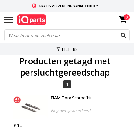
GRATIS VERZENDING VANAF €100,00*
0
INDIEN VOORRADIG: VOOR 14:00 BESTELD, ZELFDE DAG VERZONDEN
WERELDWIJDE LEVERING
FILTERS
Producten getagd met
persluchtgereedschap
1
FIAM
Torx Schroefbit
Nog niet gewaardeerd
€0,-