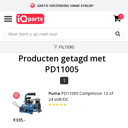
GRATIS VERZENDING VANAF €100,00*
0
INDIEN VOORRADIG: VOOR 14:00 BESTELD, ZELFDE DAG VERZONDEN
WERELDWIJDE LEVERING
FILTERS
Producten getagd met
PD11005
1
Puma
PD11005 Compressor 12 of
24 Volt/DC
€335,-