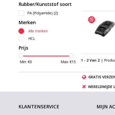
Rubber/Kunststof soort
PA (Polyamide)
(2)
Merken
Alle merken
HCL
Prijs
1 - 2 Van 2
| Produ
Min: €
0
Max: €
15
GRATIS VERZEN
WERELDWIJDE 
KLANTENSERVICE
MIJN A