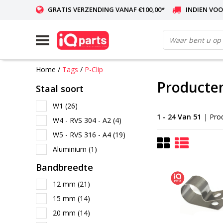
GRATIS VERZENDING VANAF €100,00*
INDIEN VOO
WERELDWIJDE LEVERING
Home
/
Tags
/
P-Clip
Producten
Staal soort
W1
(26)
1 - 24 Van 51
| Pro
W4 - RVS 304 - A2
(4)
W5 - RVS 316 - A4
(19)
Aluminium
(1)
Bandbreedte
12 mm
(21)
15 mm
(14)
20 mm
(14)