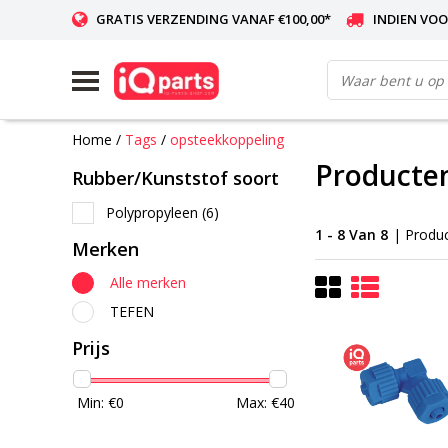
GRATIS VERZENDING VANAF €100,00*
INDIEN VOO
WERELDWIJDE LEVERING
Home
/
Tags
/
opsteekkoppeling
Producte
Rubber/Kunststof soort
Polypropyleen
(6)
1 - 8 Van 8
| Produ
Merken
Alle merken
TEFEN
Prijs
Min: €
0
Max: €
40