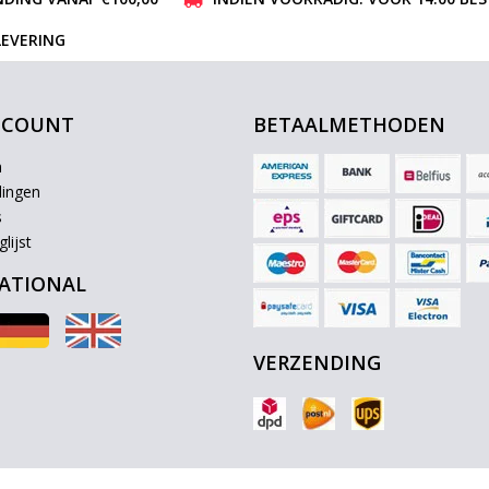
LEVERING
CCOUNT
BETAALMETHODEN
n
lingen
s
lijst
ATIONAL
VERZENDING