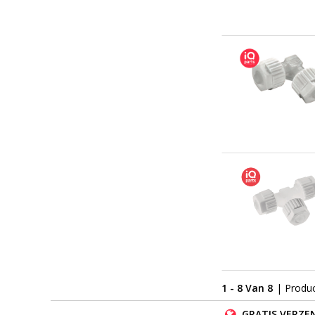
1 - 8 Van 8
| Produ
GRATIS VERZEN