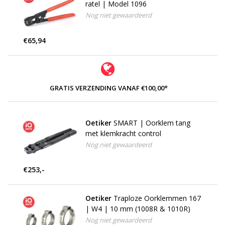
ratel | Model 1096
Nog niet gewaardeerd
€65,94
GRATIS VERZENDING VANAF €100,00*
Oetiker
SMART | Oorklem tang
met klemkracht control
Nog niet gewaardeerd
€253,-
Oetiker
Traploze Oorklemmen 167
| W4 | 10 mm (1008R & 1010R)
Nog niet gewaardeerd