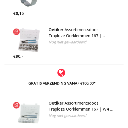
€0,15
Oetiker
Assortimentsdoos
Traploze Oorklemmen 167 |
Drankindustrie | W4 | 301-delig
Nog niet gewaardeerd
€90,-
GRATIS VERZENDING VANAF €100,00*
Oetiker
Assortimentsdoos
Traploze Oorklemmen 167 | W4 |
81-delig
Nog niet gewaardeerd