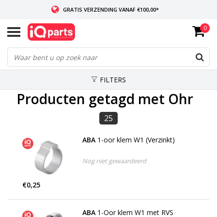
GRATIS VERZENDING VANAF €100,00*
0
INDIEN VOORRADIG: VOOR 14:00 BESTELD, ZELFDE DAG VERZONDEN
WERELDWIJDE LEVERING
FILTERS
Producten getagd met Ohr
25
ABA
1-oor klem W1 (Verzinkt)
Nog niet gewaardeerd
€0,25
ABA
1-Oor klem W1 met RVS