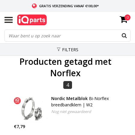
GRATIS VERZENDING VANAF €100,00*
0
INDIEN VOORRADIG: VOOR 14:00 BESTELD, ZELFDE DAG VERZONDEN
WERELDWIJDE LEVERING
FILTERS
Producten getagd met
Norflex
4
Nordic Metalblok
Bi-Norflex
breedbandklem | W2
Nog niet gewaardeerd
€7,79