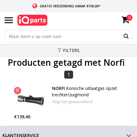
GRATIS VERZENDING VANAF €100,00*
0
INDIEN VOORRADIG: VOOR 14:00 BESTELD, ZELFDE DAG VERZONDEN
WERELDWIJDE LEVERING
FILTERS
Producten getagd met Norfi
1
NORFI
Konische uitlaatgas opzet
trechter/zuigmond
Nog niet gewaardeerd
€139,40
KLANTENSERVICE