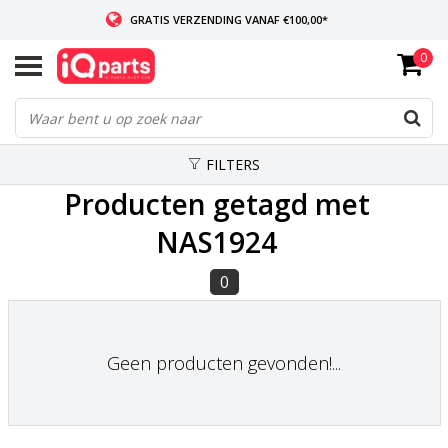
GRATIS VERZENDING VANAF €100,00*
0
INDIEN VOORRADIG: VOOR 14:00 BESTELD, ZELFDE DAG VERZONDEN
WERELDWIJDE LEVERING
FILTERS
Producten getagd met
NAS1924
0
Geen producten gevonden!...