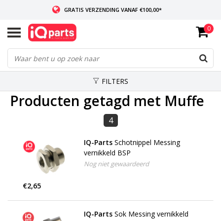
GRATIS VERZENDING VANAF €100,00*
0
INDIEN VOORRADIG: VOOR 14:00 BESTELD, ZELFDE DAG VERZONDEN
WERELDWIJDE LEVERING
FILTERS
Producten getagd met Muffe
4
IQ-Parts
Schotnippel Messing
vernikkeld BSP
Nog niet gewaardeerd
€2,65
IQ-Parts
Sok Messing vernikkeld