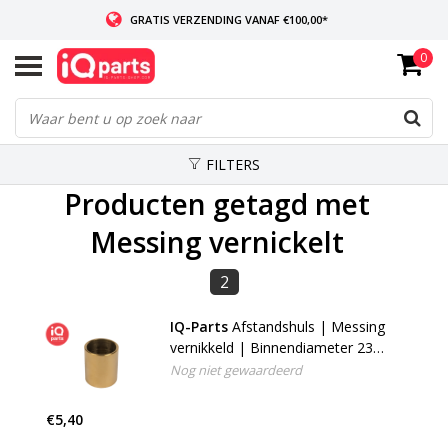
GRATIS VERZENDING VANAF €100,00*
0
INDIEN VOORRADIG: VOOR 14:00 BESTELD, ZELFDE DAG VERZONDEN
WERELDWIJDE LEVERING
FILTERS
Producten getagd met
Messing vernickelt
2
IQ-Parts
Afstandshuls | Messing
vernikkeld | Binnendiameter 23
mm
Nog niet gewaardeerd
€5,40