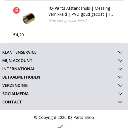
IQ-Parts
Afstandshuls | Messing
vernikkeld | PVD goud gecoat | ID
= 23 mm
Nog niet gewaardeerd
€4,20
KLANTENSERVICE
MIJN ACCOUNT
INTERNATIONAL
BETAALMETHODEN
VERZENDING
SOCIALMEDIA
CONTACT
© Copyright 2026 IQ-Parts-Shop