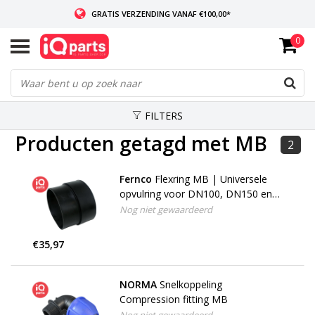
GRATIS VERZENDING VANAF €100,00*
0
INDIEN VOORRADIG: VOOR 14:00 BESTELD, ZELFDE DAG VERZONDEN
WERELDWIJDE LEVERING
FILTERS
Producten getagd met MB
2
Fernco
Flexring MB | Universele
opvulring voor DN100, DN150 en
DN200
Nog niet gewaardeerd
€35,97
NORMA
Snelkoppeling
Compression fitting MB