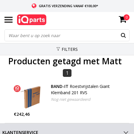
GRATIS VERZENDING VANAF €100,00*
0
INDIEN VOORRADIG: VOOR 14:00 BESTELD, ZELFDE DAG VERZONDEN
WERELDWIJDE LEVERING
FILTERS
Producten getagd met Matt
1
BAND-IT
Roestvrijstalen Giant
Klemband 201 RVS
Nog niet gewaardeerd
€242,46
KLANTENSERVICE