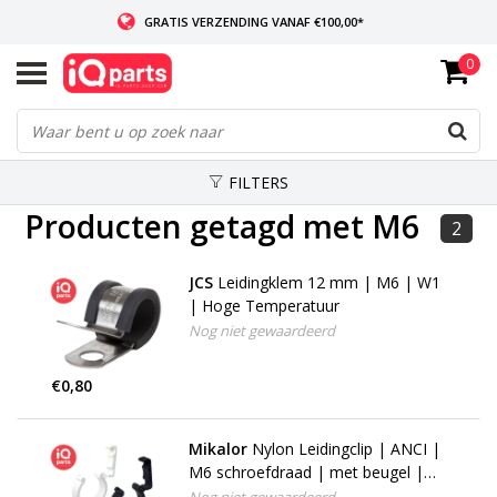
GRATIS VERZENDING VANAF €100,00*
0
INDIEN VOORRADIG: VOOR 14:00 BESTELD, ZELFDE DAG VERZONDEN
WERELDWIJDE LEVERING
FILTERS
Producten getagd met M6
2
JCS
Leidingklem 12 mm | M6 | W1
| Hoge Temperatuur
Nog niet gewaardeerd
€0,80
Mikalor
Nylon Leidingclip | ANCI |
M6 schroefdraad | met beugel |
grijs of zwart