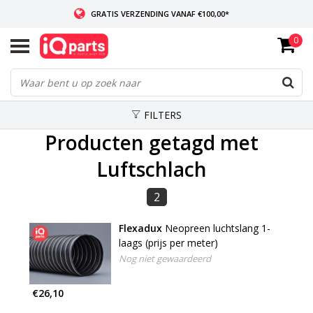
GRATIS VERZENDING VANAF €100,00*
0
INDIEN VOORRADIG: VOOR 14:00 BESTELD, ZELFDE DAG VERZONDEN
WERELDWIJDE LEVERING
FILTERS
Producten getagd met
Luftschlach
2
Flexadux
Neopreen luchtslang 1-
laags (prijs per meter)
Nog niet gewaardeerd
€26,10