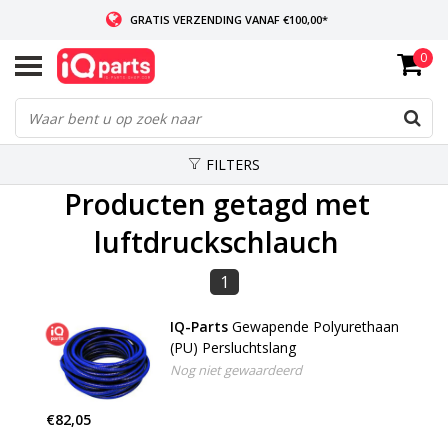
GRATIS VERZENDING VANAF €100,00*
0
INDIEN VOORRADIG: VOOR 14:00 BESTELD, ZELFDE DAG VERZONDEN
WERELDWIJDE LEVERING
FILTERS
Producten getagd met
luftdruckschlauch
1
IQ-Parts
Gewapende Polyurethaan
(PU) Persluchtslang
Nog niet gewaardeerd
€82,05