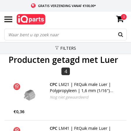
GRATIS VERZENDING VANAF €100,00*
0
INDIEN VOORRADIG: VOOR 14:00 BESTELD, ZELFDE DAG VERZONDEN
WERELDWIJDE LEVERING
FILTERS
Producten getagd met Luer
4
CPC
LM21 | FitQuik male Luer |
Polypropyleen | 1,6 mm (1/16")
Slangpilaar
Nog niet gewaardeerd
€0,36
CPC
LM41 | FitQuik male Luer |