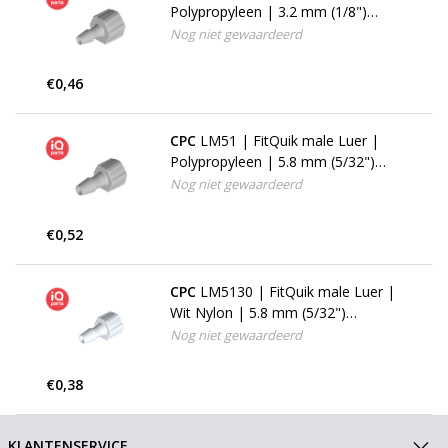
Polypropyleen | 3.2 mm (1/8")
Slangpilaar
Nog niet gewaardeerd
€0,46
CPC
LM51 | FitQuik male Luer |
Polypropyleen | 5.8 mm (5/32")
Slangpilaar
Nog niet gewaardeerd
€0,52
CPC
LM5130 | FitQuik male Luer |
Wit Nylon | 5.8 mm (5/32")
Slangpilaar
Nog niet gewaardeerd
€0,38
KLANTENSERVICE