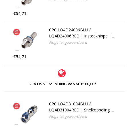
buitendraad
€54,71
CPC
LQ4D24006BLU /
LQ4D24006RED | Insteeknippel |
Verchroomd messing | 3/8" NPT
Nog niet gewaardeerd
buitendraad
€54,71
GRATIS VERZENDING VANAF €100,00*
CPC
LQ4D31004BLU /
LQ4D31004RED | Snelkoppeling |
Verchroomd messing | 1/4" G
Nog niet gewaardeerd
buitendraad