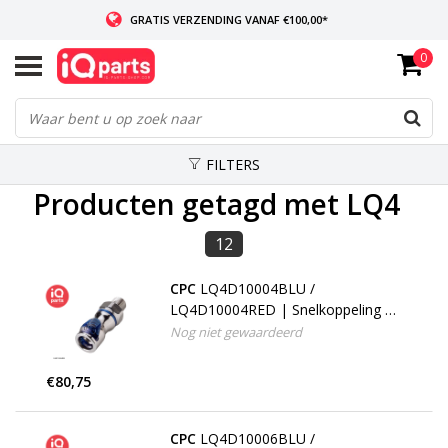
GRATIS VERZENDING VANAF €100,00*
0
INDIEN VOORRADIG: VOOR 14:00 BESTELD, ZELFDE DAG VERZONDEN
WERELDWIJDE LEVERING
FILTERS
Producten getagd met LQ4
12
CPC
LQ4D10004BLU /
LQ4D10004RED | Snelkoppeling |
Verchroomd messing | 1/4" NPT
Nog niet gewaardeerd
buitendraad
€80,75
CPC
LQ4D10006BLU /