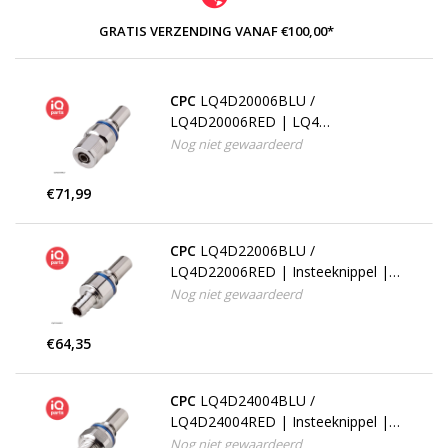
GRATIS VERZENDING VANAF €100,00*
CPC
LQ4D20006BLU /
LQ4D20006RED | LQ4
Insteeknippel | PTF Klemring 9,5
Nog niet gewaardeerd
mm OD / 6,4 mm ID
€71,99
CPC
LQ4D22006BLU /
LQ4D22006RED | Insteeknippel |
Verchroomd messing | slangpilaar
Nog niet gewaardeerd
9,5 mm
€64,35
CPC
LQ4D24004BLU /
LQ4D24004RED | Insteeknippel |
Verchroomd messing | 1/4" NPT
Nog niet gewaardeerd