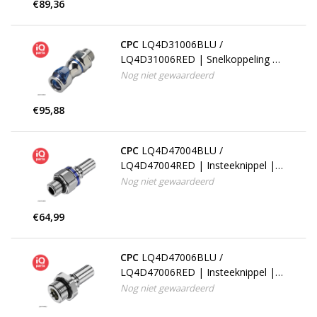
€89,36
CPC
LQ4D31006BLU /
LQ4D31006RED | Snelkoppeling |
Verchroomd messing | 3/8" G
Nog niet gewaardeerd
buitendraad
€95,88
CPC
LQ4D47004BLU /
LQ4D47004RED | Insteeknippel |
Verchroomd messing | 1/4" G
Nog niet gewaardeerd
buitendraad
€64,99
CPC
LQ4D47006BLU /
LQ4D47006RED | Insteeknippel |
Verchroomd messing | 3/8" G
Nog niet gewaardeerd
buitendraad