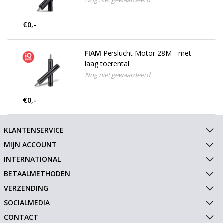
Nog niet gewaardeerd
€0,-
FIAM
Perslucht Motor 28M - met
laag toerental
Nog niet gewaardeerd
€0,-
KLANTENSERVICE
MIJN ACCOUNT
INTERNATIONAL
BETAALMETHODEN
VERZENDING
SOCIALMEDIA
CONTACT