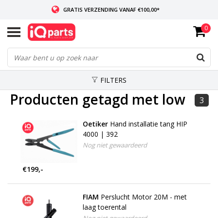
GRATIS VERZENDING VANAF €100,00*
0
INDIEN VOORRADIG: VOOR 14:00 BESTELD, ZELFDE DAG VERZONDEN
WERELDWIJDE LEVERING
FILTERS
Producten getagd met low
3
Oetiker
Hand installatie tang HIP
4000 | 392
Nog niet gewaardeerd
€199,-
FIAM
Perslucht Motor 20M - met
laag toerental