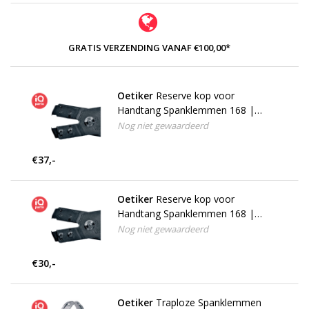
GRATIS VERZENDING VANAF €100,00*
Oetiker
Reserve kop voor
Handtang Spanklemmen 168 |
14100030
Nog niet gewaardeerd
€37,-
Oetiker
Reserve kop voor
Handtang Spanklemmen 168 |
14100031 | 5 mm
Nog niet gewaardeerd
€30,-
Oetiker
Traploze Spanklemmen