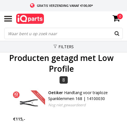
GRATIS VERZENDING VANAF €100,00*
0
INDIEN VOORRADIG: VOOR 14:00 BESTELD, ZELFDE DAG VERZONDEN
WERELDWIJDE LEVERING
FILTERS
Producten getagd met Low
Profile
8
Oetiker
Handtang voor traploze
Spanklemmen 168 | 14100030
Nog niet gewaardeerd
€115,-