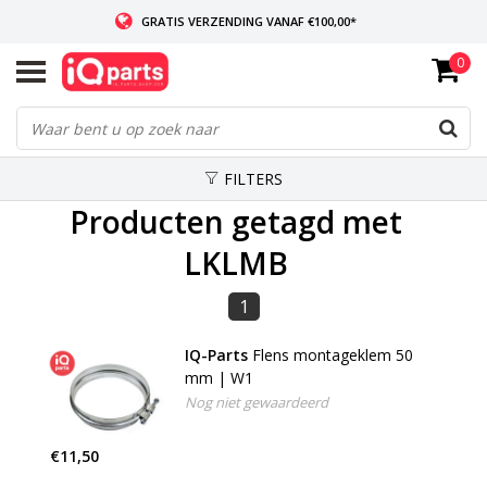
GRATIS VERZENDING VANAF €100,00*
0
INDIEN VOORRADIG: VOOR 14:00 BESTELD, ZELFDE DAG VERZONDEN
WERELDWIJDE LEVERING
FILTERS
Producten getagd met
LKLMB
1
IQ-Parts
Flens montageklem 50
mm | W1
Nog niet gewaardeerd
€11,50