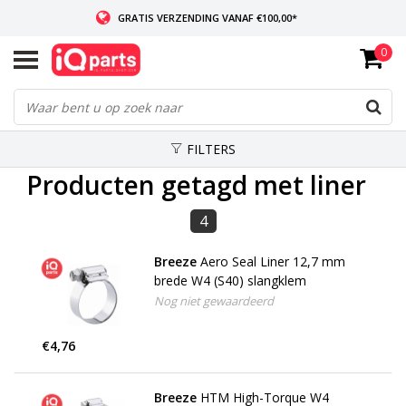
GRATIS VERZENDING VANAF €100,00*
0
INDIEN VOORRADIG: VOOR 14:00 BESTELD, ZELFDE DAG VERZONDEN
WERELDWIJDE LEVERING
FILTERS
Producten getagd met liner
4
Breeze
Aero Seal Liner 12,7 mm
brede W4 (S40) slangklem
Nog niet gewaardeerd
€4,76
Breeze
HTM High-Torque W4