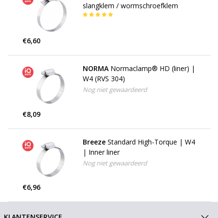
slangklem / wormschroefklem
€6,60
NORMA
Normaclamp® HD (liner) |
W4 (RVS 304)
Nog niet gewaardeerd
€8,09
Breeze
Standard High-Torque | W4
| Inner liner
Nog niet gewaardeerd
€6,96
KLANTENSERVICE