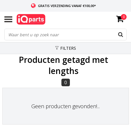
GRATIS VERZENDING VANAF €100,00*
0
INDIEN VOORRADIG: VOOR 14:00 BESTELD, ZELFDE DAG VERZONDEN
WERELDWIJDE LEVERING
FILTERS
Producten getagd met
lengths
0
Geen producten gevonden!...