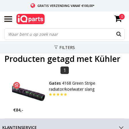
GRATIS VERZENDING VANAF €100,00*
0
INDIEN VOORRADIG: VOOR 14:00 BESTELD, ZELFDE DAG VERZONDEN
WERELDWIJDE LEVERING
FILTERS
Producten getagd met Kühler
1
Gates
4168 Green Stripe
radiator/koelwater slang
€84,-
KLANTENSERVICE