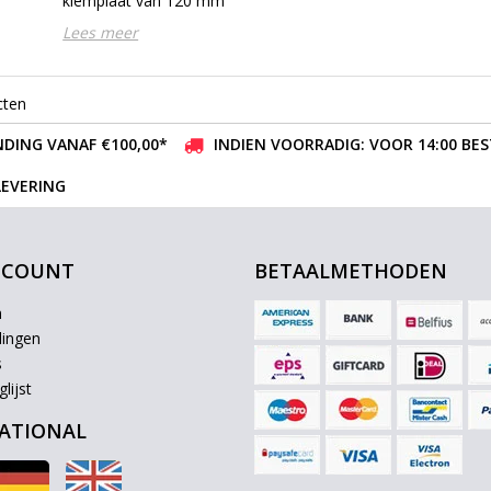
klemplaat van 120 mm
Lees meer
cten
DING VANAF €100,00*
INDIEN VOORRADIG: VOOR 14:00 BE
LEVERING
CCOUNT
BETAALMETHODEN
n
lingen
s
lijst
ATIONAL