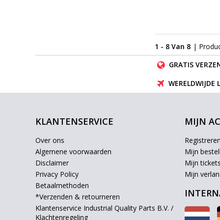
1 - 8 Van 8
| Produ
GRATIS VERZEN
WERELDWIJDE 
KLANTENSERVICE
MIJN A
Over ons
Registrere
Algemene voorwaarden
Mijn bestel
Disclaimer
Mijn ticket
Privacy Policy
Mijn verlang
Betaalmethoden
INTERN
*Verzenden & retourneren
Klantenservice Industrial Quality Parts B.V. /
Klachtenregeling