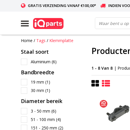
GRATIS VERZENDING VANAF €100,00*
INDIEN VOO
WERELDWIJDE LEVERING
Home
/
Tags
/
Klemmplatte
Producte
Staal soort
Aluminium
(6)
1 - 8 Van 8
| Produ
Bandbreedte
19 mm
(1)
30 mm
(1)
Diameter bereik
3 - 50 mm
(6)
51 - 100 mm
(4)
151 - 250 mm
(2)