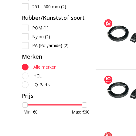
251 - 500 mm
(2)
Rubber/Kunststof soort
POM
(1)
Nylon
(2)
PA (Polyamide)
(2)
Merken
Alle merken
HCL
IQ-Parts
Prijs
Min: €
0
Max: €
60