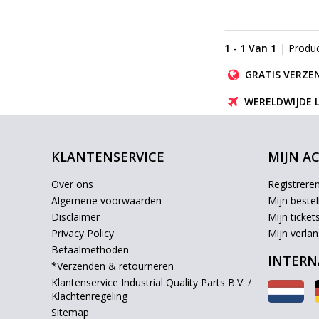
1 - 1 Van 1
| Produ
GRATIS VERZEN
WERELDWIJDE 
KLANTENSERVICE
MIJN A
Over ons
Registrere
Algemene voorwaarden
Mijn bestel
Disclaimer
Mijn ticket
Privacy Policy
Mijn verlang
Betaalmethoden
INTERN
*Verzenden & retourneren
Klantenservice Industrial Quality Parts B.V. /
Klachtenregeling
Sitemap