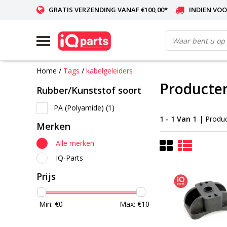
GRATIS VERZENDING VANAF €100,00*
INDIEN VOO
WERELDWIJDE LEVERING
Home
/
Tags
/
kabelgeleiders
Producten
Rubber/Kunststof soort
PA (Polyamide)
(1)
1 - 1 Van 1
| Produ
Merken
Alle merken
IQ-Parts
Prijs
Min: €
0
Max: €
10