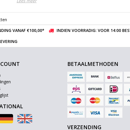
Lees meer
cten
DING VANAF €100,00*
INDIEN VOORRADIG: VOOR 14:00 BE
LEVERING
CCOUNT
BETAALMETHODEN
n
lingen
s
lijst
ATIONAL
VERZENDING