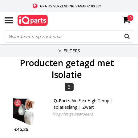
GRATIS VERZENDING VANAF €100,00*
0
INDIEN VOORRADIG: VOOR 14:00 BESTELD, ZELFDE DAG VERZONDEN
WERELDWIJDE LEVERING
FILTERS
Producten getagd met
Isolatie
3
IQ-Parts
Air-Flex High Temp |
Isolatieslang | Zwart
Nog niet gewaardeerd
€46,26