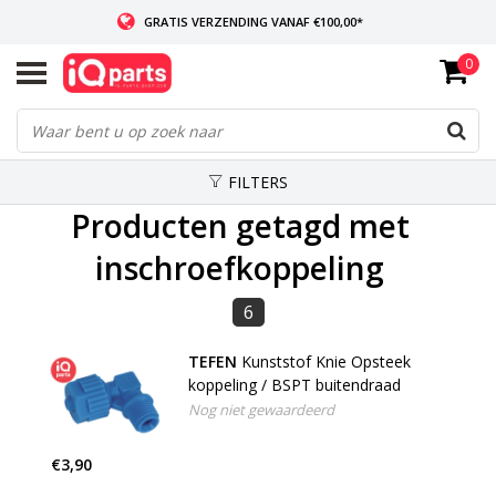
GRATIS VERZENDING VANAF €100,00*
0
INDIEN VOORRADIG: VOOR 14:00 BESTELD, ZELFDE DAG VERZONDEN
WERELDWIJDE LEVERING
FILTERS
Producten getagd met
inschroefkoppeling
6
TEFEN
Kunststof Knie Opsteek
koppeling / BSPT buitendraad
Nog niet gewaardeerd
€3,90