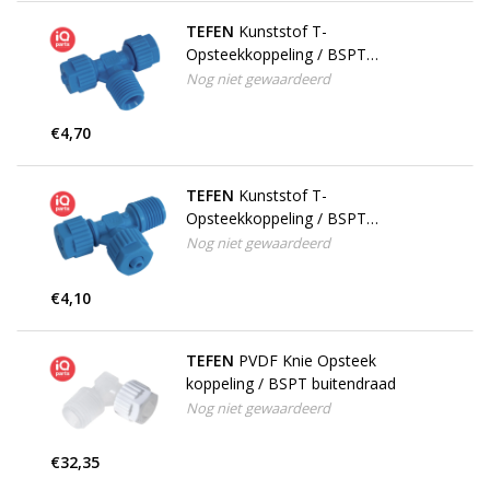
TEFEN
Kunststof T-
Opsteekkoppeling / BSPT
buitendraad
Nog niet gewaardeerd
€4,70
TEFEN
Kunststof T-
Opsteekkoppeling / BSPT
buitendraad / Zij Opsteek
Nog niet gewaardeerd
€4,10
TEFEN
PVDF Knie Opsteek
koppeling / BSPT buitendraad
Nog niet gewaardeerd
€32,35