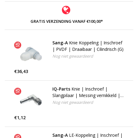
GRATIS VERZENDING VANAF €100,00*
Sang-A
Knie Koppeling | Inschroef
| PVDF | Draaibaar | Cilindrisch (G)
Nog niet gewaardeerd
€36,43
IQ-Parts
Knie | Inschroef |
Slangpilaar | Messing vernikkeld |
BSPT
Nog niet gewaardeerd
€1,12
Sang-A
LE-Koppeling | Inschroef |