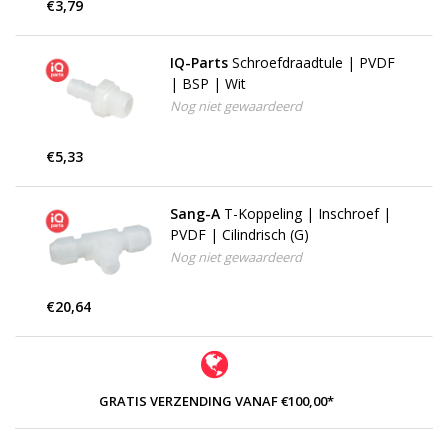
€3,79
IQ-Parts
Schroefdraadtule | PVDF
| BSP | Wit
Nog niet gewaardeerd
€5,33
Sang-A
T-Koppeling | Inschroef |
PVDF | Cilindrisch (G)
Nog niet gewaardeerd
€20,64
GRATIS VERZENDING VANAF €100,00*