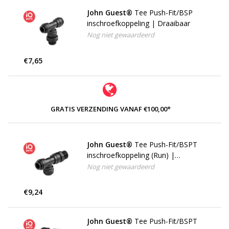
John Guest®
Tee Push-Fit/BSP
inschroefkoppeling | Draaibaar
Nog niet gewaardeerd
€7,65
GRATIS VERZENDING VANAF €100,00*
John Guest®
Tee Push-Fit/BSPT
inschroefkoppeling (Run) |
Draaibaar
Nog niet gewaardeerd
€9,24
John Guest®
Tee Push-Fit/BSPT