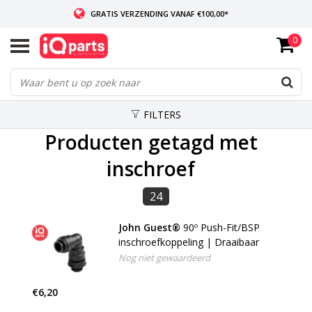
GRATIS VERZENDING VANAF €100,00*
0
INDIEN VOORRADIG: VOOR 14:00 BESTELD, ZELFDE DAG VERZONDEN
WERELDWIJDE LEVERING
FILTERS
Producten getagd met
inschroef
24
John Guest®
90º Push-Fit/BSP
inschroefkoppeling | Draaibaar
Nog niet gewaardeerd
€6,20