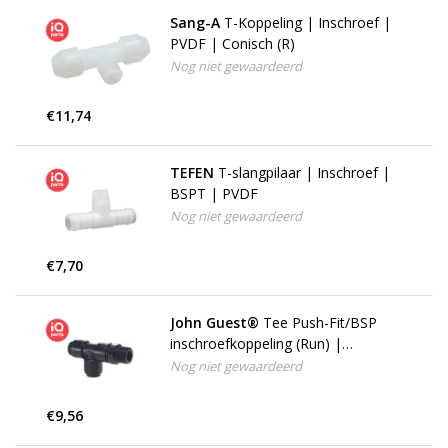
Sang-A
T-Koppeling | Inschroef |
PVDF | Conisch (R)
Nog niet gewaardeerd
€11,74
TEFEN
T-slangpilaar | Inschroef |
BSPT | PVDF
Nog niet gewaardeerd
€7,70
John Guest®
Tee Push-Fit/BSP
inschroefkoppeling (Run) |
Draaibaar
Nog niet gewaardeerd
€9,56