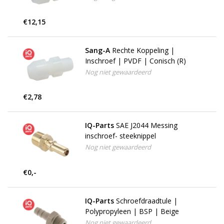
€12,15
Sang-A
Rechte Koppeling |
Inschroef | PVDF | Conisch (R)
Nog niet gewaardeerd
€2,78
IQ-Parts
SAE J2044 Messing
inschroef- steeknippel
Nog niet gewaardeerd
€0,-
IQ-Parts
Schroefdraadtule |
Polypropyleen | BSP | Beige
Nog niet gewaardeerd