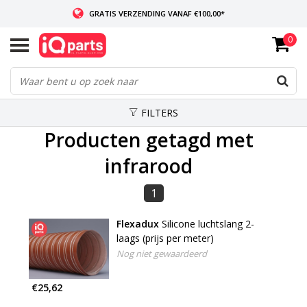
GRATIS VERZENDING VANAF €100,00*
0
INDIEN VOORRADIG: VOOR 14:00 BESTELD, ZELFDE DAG VERZONDEN
WERELDWIJDE LEVERING
FILTERS
Producten getagd met
infrarood
1
Flexadux
Silicone luchtslang 2-
laags (prijs per meter)
Nog niet gewaardeerd
€25,62