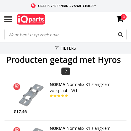
GRATIS VERZENDING VANAF €100,00*
0
INDIEN VOORRADIG: VOOR 14:00 BESTELD, ZELFDE DAG VERZONDEN
WERELDWIJDE LEVERING
FILTERS
Producten getagd met Hyros
2
NORMA
Normafix K1 slangklem
voetplaat - W1
€17,46
NORMA
Normafix K1 slangklem