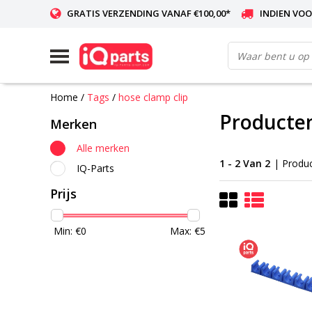
GRATIS VERZENDING VANAF €100,00*
INDIEN VOO
WERELDWIJDE LEVERING
Home
/
Tags
/
hose clamp clip
Producten
Merken
Alle merken
1 - 2 Van 2
| Produ
IQ-Parts
Prijs
Min: €
0
Max: €
5