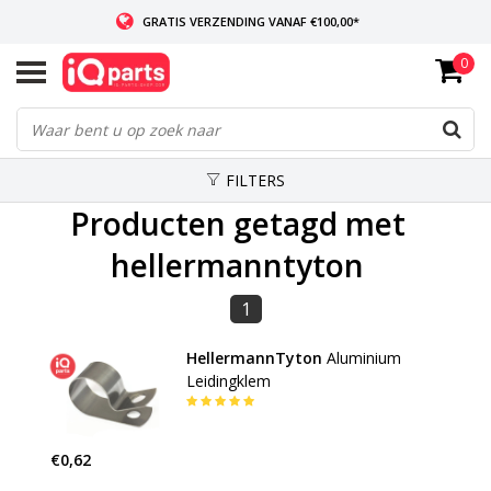
GRATIS VERZENDING VANAF €100,00*
0
INDIEN VOORRADIG: VOOR 14:00 BESTELD, ZELFDE DAG VERZONDEN
WERELDWIJDE LEVERING
FILTERS
Producten getagd met
hellermanntyton
1
HellermannTyton
Aluminium
Leidingklem
€0,62