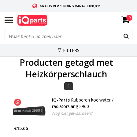
GRATIS VERZENDING VANAF €100,00*
0
INDIEN VOORRADIG: VOOR 14:00 BESTELD, ZELFDE DAG VERZONDEN
WERELDWIJDE LEVERING
FILTERS
Producten getagd met
Heizkörperschlauch
1
IQ-Parts
Rubberen koelwater /
radiatorslang 2960
Nog niet gewaardeerd
€15,66