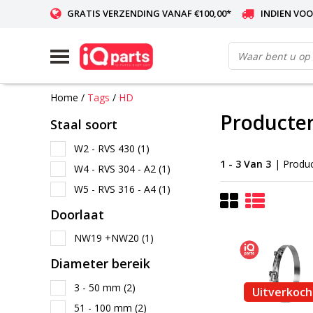
GRATIS VERZENDING VANAF €100,00*
INDIEN VOO
WERELDWIJDE LEVERING
Home
/
Tags
/
HD
Producte
Staal soort
W2 - RVS 430
(1)
1 - 3 Van 3
| Produ
W4 - RVS 304 - A2
(1)
W5 - RVS 316 - A4
(1)
Doorlaat
NW19 +NW20
(1)
Diameter bereik
3 - 50 mm
(2)
Uitverkoch
51 - 100 mm
(2)