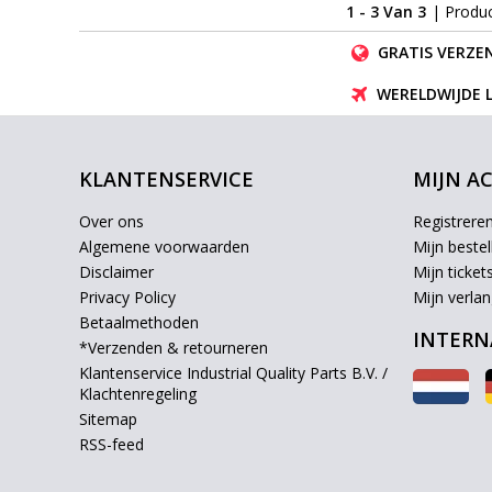
1 - 3 Van 3
| Produ
GRATIS VERZEN
WERELDWIJDE 
KLANTENSERVICE
MIJN A
Over ons
Registrere
Algemene voorwaarden
Mijn bestel
Disclaimer
Mijn ticket
Privacy Policy
Mijn verlang
Betaalmethoden
INTERN
*Verzenden & retourneren
Klantenservice Industrial Quality Parts B.V. /
Klachtenregeling
Sitemap
RSS-feed