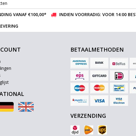
cten
DING VANAF €100,00*
INDIEN VOORRADIG: VOOR 14:00 BE
LEVERING
CCOUNT
BETAALMETHODEN
n
lingen
s
lijst
ATIONAL
VERZENDING