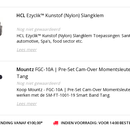
HCL
Ezyclik™ Kunstof (Nylon) Slangklem
Nog niet gewaardeerd
HCL Ezyclik™ Kunstof (Nylon) Slangklem Toepassingen: Sanita
automotive, Spa's, food sector etc.
Lees meer
Mountz
FGC-10A | Pre-Set Cam-Over Momentsleute
Tang
Nog niet gewaardeerd
Koop Mountz - FGC-10A | Pre-Set Cam-Over Momentsleutel
werken met de SM-FT-1001-19 Smart Band Tang.
Lees meer
ENDING VANAF €100,00*
INDIEN VOORRADIG: VOOR 14:00 BESTELD, ZELFDE DAG VER