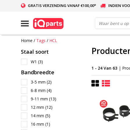
GRATIS VERZENDING VANAF €100,00*
INDIEN VOO
WERELDWIJDE LEVERING
Home
/
Tags
/
HCL
Producte
Staal soort
W1
(3)
1 - 24 Van 63
| Pro
Bandbreedte
3-5 mm
(2)
6-8 mm
(4)
9-11 mm
(13)
12 mm
(12)
14 mm
(5)
16 mm
(1)