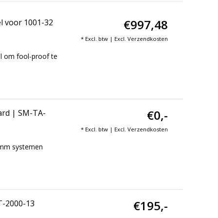
€997,48
l voor 1001-32
* Excl. btw | Excl.
Verzendkosten
 om fool-proof te
€0,-
ard | SM-TA-
* Excl. btw | Excl.
Verzendkosten
 mm systemen
€195,-
T-2000-13