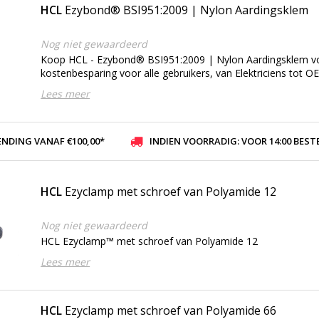
HCL
Ezybond® BSI951:2009 | Nylon Aardingsklem
Nog niet gewaardeerd
Koop HCL - Ezybond® BSI951:2009 | Nylon Aardingsklem voo
kostenbesparing voor alle gebruikers, van Elektriciens tot O
Lees meer
ENDING VANAF €100,00*
INDIEN VOORRADIG: VOOR 14:00 BESTELD, ZELFDE DAG VER
HCL
Ezyclamp met schroef van Polyamide 12
Nog niet gewaardeerd
HCL Ezyclamp™ met schroef van Polyamide 12
Lees meer
HCL
Ezyclamp met schroef van Polyamide 66