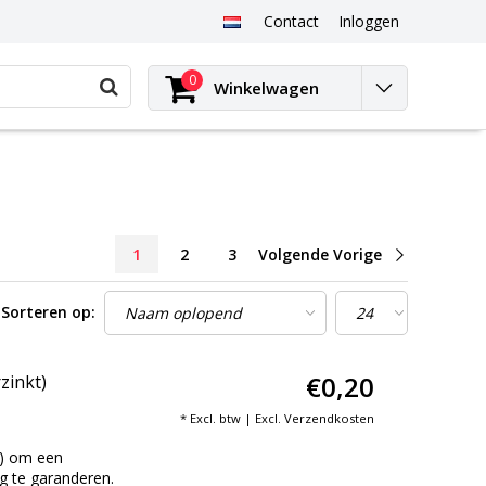
Contact
Inloggen
0
Winkelwagen
1
2
3
Volgende Vorige
Sorteren op:
€0,20
zinkt)
* Excl. btw | Excl.
Verzendkosten
 om een ​​
ng te garanderen.