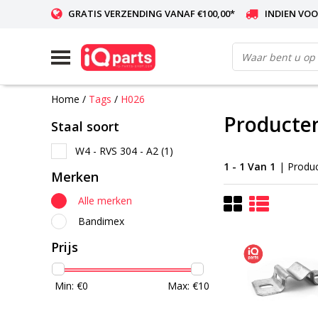
GRATIS VERZENDING VANAF €100,00*
INDIEN VOO
WERELDWIJDE LEVERING
Home
/
Tags
/
H026
Producte
Staal soort
W4 - RVS 304 - A2
(1)
1 - 1 Van 1
| Produ
Merken
Alle merken
Bandimex
Prijs
Min: €
0
Max: €
10