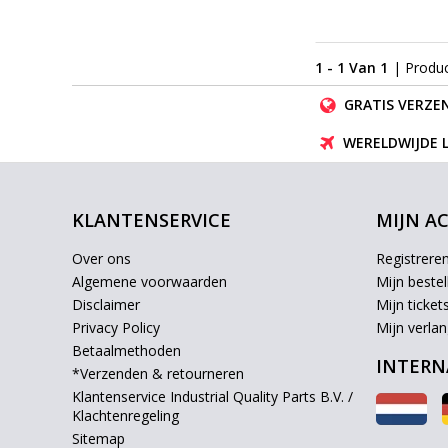
1 - 1 Van 1
| Produ
GRATIS VERZEN
WERELDWIJDE 
KLANTENSERVICE
MIJN A
Over ons
Registrere
Algemene voorwaarden
Mijn bestel
Disclaimer
Mijn ticket
Privacy Policy
Mijn verlang
Betaalmethoden
INTERN
*Verzenden & retourneren
Klantenservice Industrial Quality Parts B.V. /
Klachtenregeling
Sitemap