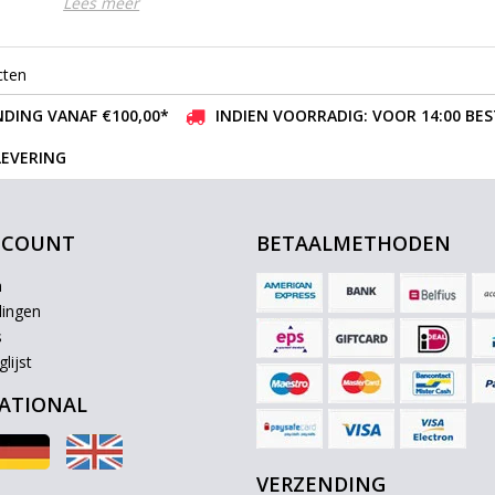
Lees meer
cten
DING VANAF €100,00*
INDIEN VOORRADIG: VOOR 14:00 BE
LEVERING
CCOUNT
BETAALMETHODEN
n
lingen
s
lijst
ATIONAL
VERZENDING