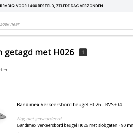
RRADIG: VOOR 14:00 BESTELD, ZELFDE DAG VERZONDEN
n getagd met H026
1
cten
Bandimex
Verkeersbord beugel H026 - RVS304
Nog niet gewaardeerd
Bandimex Verkeersbord beugel H026 met slobgaten - 90 mm