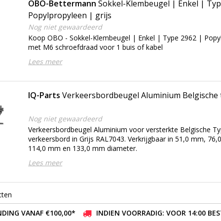
OBO-Bettermann
Sokkel-Klembeugel | Enkel | Typ
Popylpropyleen | grijs
Nog niet gewaardeerd
Koop OBO - Sokkel-Klembeugel | Enkel | Type 2962 | Popylp
met M6 schroefdraad voor 1 buis of kabel
Lees meer
IQ-Parts
Verkeersbordbeugel Aluminium Belgische t
Nog niet gewaardeerd
Verkeersbordbeugel Aluminium voor versterkte Belgische T
verkeersbord in Grijs RAL7043. Verkrijgbaar in 51,0 mm, 7
114,0 mm en 133,0 mm diameter.
Lees meer
cten
DING VANAF €100,00*
INDIEN VOORRADIG: VOOR 14:00 BE