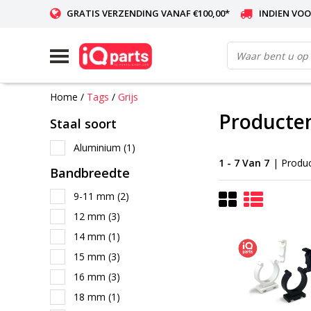
GRATIS VERZENDING VANAF €100,00*
INDIEN VOO
WERELDWIJDE LEVERING
Home
/
Tags
/
Grijs
Producten
Staal soort
Aluminium
(1)
1 - 7 Van 7
| Produ
Bandbreedte
9-11 mm
(2)
12 mm
(3)
14 mm
(1)
15 mm
(3)
16 mm
(3)
18 mm
(1)