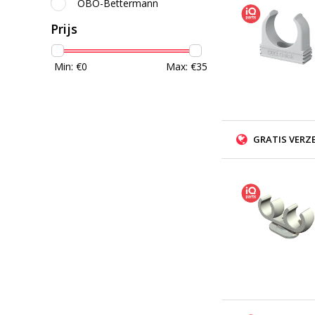
OBO-Bettermann
Prijs
Min: €
0
Max: €
35
GRATIS VERZ