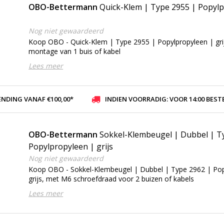
OBO-Bettermann
Quick-Klem | Type 2955 | Popylp
Nog niet gewaardeerd
Koop OBO - Quick-Klem | Type 2955 | Popylpropyleen | grij
montage van 1 buis of kabel
Lees meer
ENDING VANAF €100,00*
INDIEN VOORRADIG: VOOR 14:00 BESTELD, ZELFDE DAG VER
OBO-Bettermann
Sokkel-Klembeugel | Dubbel | T
Popylpropyleen | grijs
Nog niet gewaardeerd
Koop OBO - Sokkel-Klembeugel | Dubbel | Type 2962 | Pop
grijs, met M6 schroefdraad voor 2 buizen of kabels
Lees meer