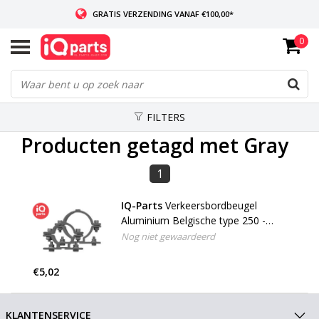
GRATIS VERZENDING VANAF €100,00*
0
INDIEN VOORRADIG: VOOR 14:00 BESTELD, ZELFDE DAG VERZONDEN
WERELDWIJDE LEVERING
FILTERS
Producten getagd met Gray
1
IQ-Parts
Verkeersbordbeugel
Aluminium Belgische type 250 -
Grijs
Nog niet gewaardeerd
€5,02
KLANTENSERVICE