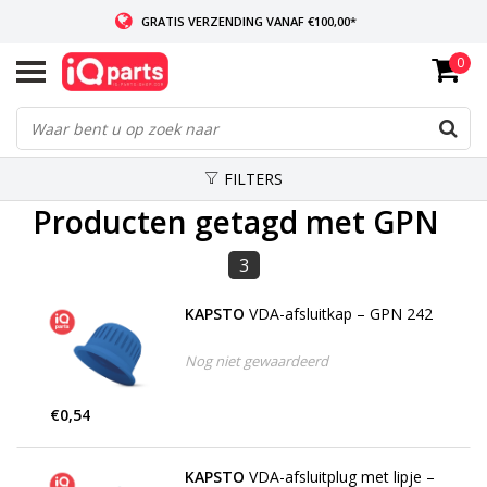
GRATIS VERZENDING VANAF €100,00*
0
INDIEN VOORRADIG: VOOR 14:00 BESTELD, ZELFDE DAG VERZONDEN
WERELDWIJDE LEVERING
FILTERS
Producten getagd met GPN
3
KAPSTO
VDA-afsluitkap – GPN 242
Nog niet gewaardeerd
€0,54
KAPSTO
VDA-afsluitplug met lipje –