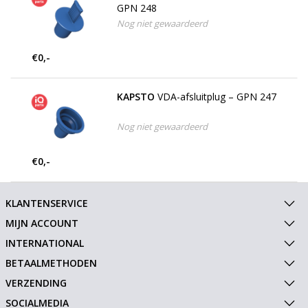
GPN 248
Nog niet gewaardeerd
€0,-
KAPSTO
VDA-afsluitplug – GPN 247
Nog niet gewaardeerd
€0,-
KLANTENSERVICE
MIJN ACCOUNT
INTERNATIONAL
BETAALMETHODEN
VERZENDING
SOCIALMEDIA