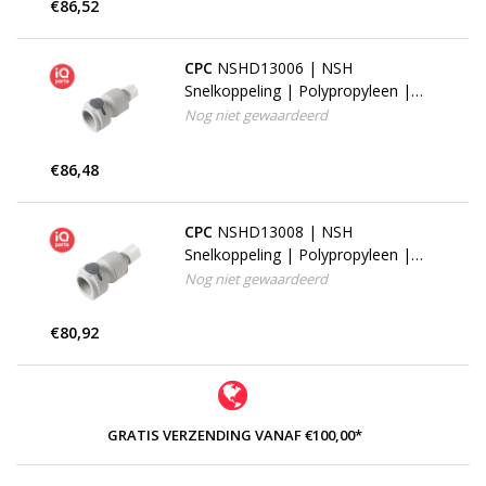
€86,52
CPC
NSHD13006 | NSH
Snelkoppeling | Polypropyleen |
3/8" JACO fitting
Nog niet gewaardeerd
€86,48
CPC
NSHD13008 | NSH
Snelkoppeling | Polypropyleen |
1/2" OD JACO fitting
Nog niet gewaardeerd
€80,92
GRATIS VERZENDING VANAF €100,00*