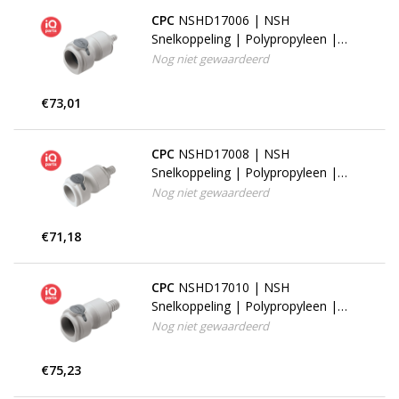
CPC
NSHD17006 | NSH
Snelkoppeling | Polypropyleen |
9,5 mm Slangpilaar
Nog niet gewaardeerd
€73,01
CPC
NSHD17008 | NSH
Snelkoppeling | Polypropyleen |
12,7 mm Slangpilaar
Nog niet gewaardeerd
€71,18
CPC
NSHD17010 | NSH
Snelkoppeling | Polypropyleen |
15,9 mm Slangpilaar
Nog niet gewaardeerd
€75,23