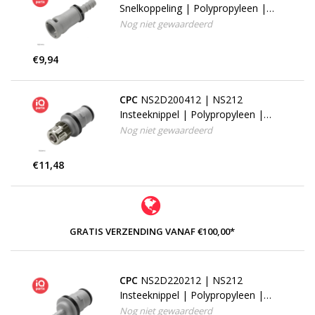
Snelkoppeling | Polypropyleen |
slangpilaar 6,4 mm
Nog niet gewaardeerd
€9,94
CPC
NS2D200412 | NS212
Insteeknippel | Polypropyleen |
PTF Klemring 6,4 mm OD / 4,3 mm
Nog niet gewaardeerd
ID
€11,48
GRATIS VERZENDING VANAF €100,00*
CPC
NS2D220212 | NS212
Insteeknippel | Polypropyleen |
slangpilaar 3,2 mm
Nog niet gewaardeerd