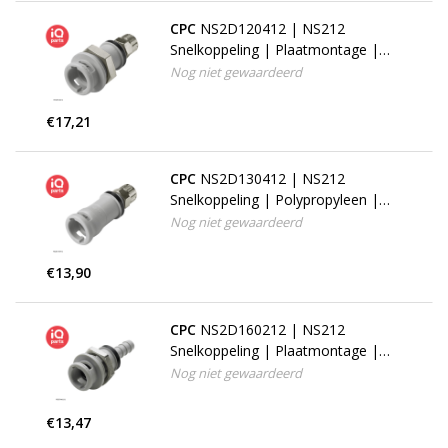
CPC
NS2D120412 | NS212
Snelkoppeling | Plaatmontage |
PTF Klemring 6,4 mm OD / 4,3 mm
Nog niet gewaardeerd
ID
€17,21
CPC
NS2D130412 | NS212
Snelkoppeling | Polypropyleen |
PTF Klemring 6,4 mm OD / 4,3 mm
Nog niet gewaardeerd
ID
€13,90
CPC
NS2D160212 | NS212
Snelkoppeling | Plaatmontage |
slangpilaar 3,2 mm
Nog niet gewaardeerd
€13,47