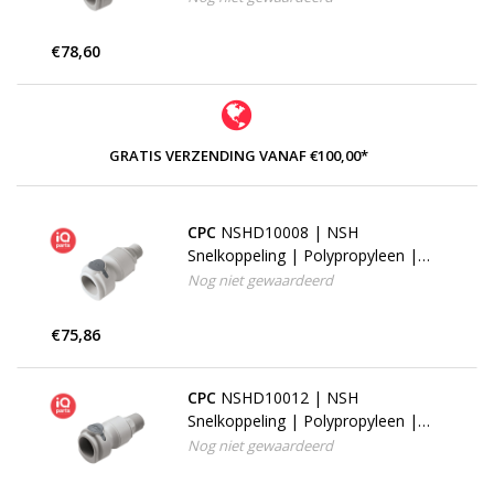
€78,60
GRATIS VERZENDING VANAF €100,00*
CPC
NSHD10008 | NSH
Snelkoppeling | Polypropyleen |
1/2" NPT buitendraad
Nog niet gewaardeerd
€75,86
CPC
NSHD10012 | NSH
Snelkoppeling | Polypropyleen |
3/4" NPT buitendraad
Nog niet gewaardeerd