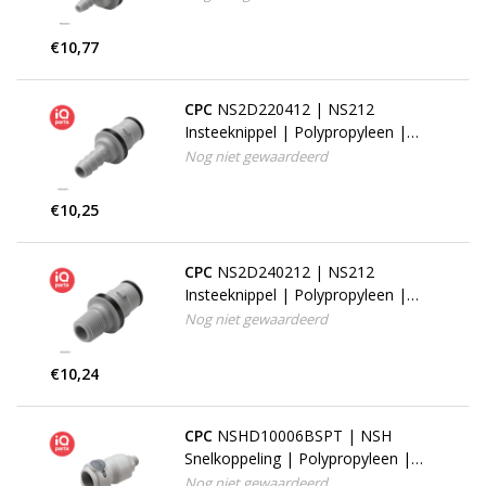
€10,77
CPC
NS2D220412 | NS212
Insteeknippel | Polypropyleen |
slangpilaar 6,4 mm
Nog niet gewaardeerd
€10,25
CPC
NS2D240212 | NS212
Insteeknippel | Polypropyleen |
1/8" NPT buitendraad
Nog niet gewaardeerd
€10,24
CPC
NSHD10006BSPT | NSH
Snelkoppeling | Polypropyleen |
3/8" BSPT buitendraad
Nog niet gewaardeerd