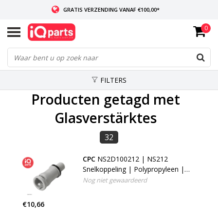
GRATIS VERZENDING VANAF €100,00*
0
INDIEN VOORRADIG: VOOR 14:00 BESTELD, ZELFDE DAG VERZONDEN
WERELDWIJDE LEVERING
FILTERS
Producten getagd met
Glasverstärktes
32
CPC
NS2D100212 | NS212
Snelkoppeling | Polypropyleen |
1/8" NPT buitendraad
Nog niet gewaardeerd
€10,66