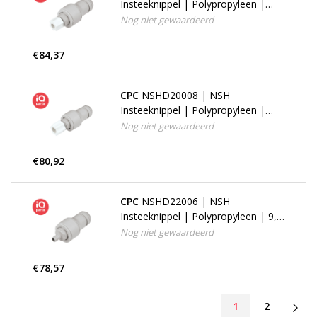
Insteeknippel | Polypropyleen |
3/8" JACO fitting
Nog niet gewaardeerd
€84,37
CPC
NSHD20008 | NSH
Insteeknippel | Polypropyleen |
1/2" JACO fitting
Nog niet gewaardeerd
€80,92
CPC
NSHD22006 | NSH
Insteeknippel | Polypropyleen | 9,5
mm Slangpilaar
Nog niet gewaardeerd
€78,57
1
2