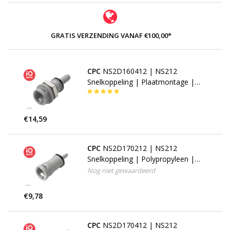
GRATIS VERZENDING VANAF €100,00*
CPC
NS2D160412 | NS212
Snelkoppeling | Plaatmontage |
slangpilaar 6,4 mm
€14,59
CPC
NS2D170212 | NS212
Snelkoppeling | Polypropyleen |
slangpilaar 3,2 mm
Nog niet gewaardeerd
€9,78
CPC
NS2D170412 | NS212