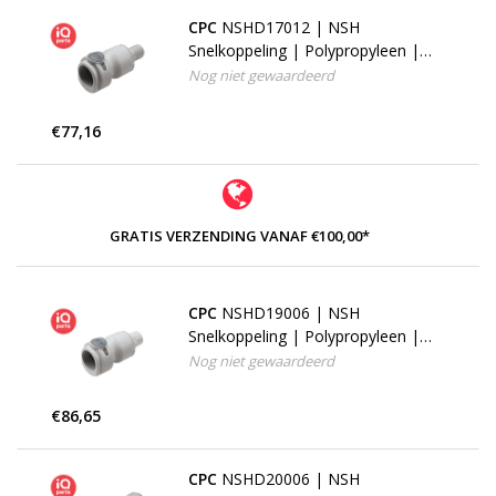
CPC
NSHD17012 | NSH
Snelkoppeling | Polypropyleen |
19,0 mm Slangpilaar
Nog niet gewaardeerd
€77,16
GRATIS VERZENDING VANAF €100,00*
CPC
NSHD19006 | NSH
Snelkoppeling | Polypropyleen |
3/8" NPT binnendraad
Nog niet gewaardeerd
€86,65
CPC
NSHD20006 | NSH