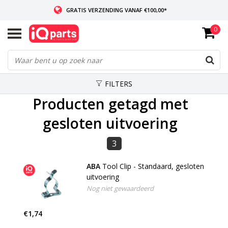
GRATIS VERZENDING VANAF €100,00*
0
INDIEN VOORRADIG: VOOR 14:00 BESTELD, ZELFDE DAG VERZONDEN
WERELDWIJDE LEVERING
FILTERS
Producten getagd met
gesloten uitvoering
3
ABA
Tool Clip - Standaard, gesloten
uitvoering
Nog niet gewaardeerd
€1,74