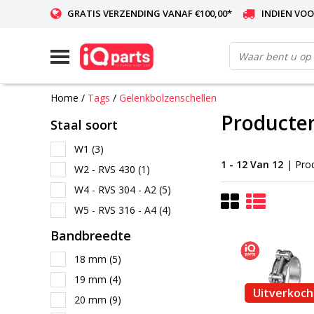
GRATIS VERZENDING VANAF €100,00*
INDIEN VOO
WERELDWIJDE LEVERING
Home
/
Tags
/
Gelenkbolzenschellen
Producte
Staal soort
W1
(3)
1 - 12 Van 12
| Pro
W2 - RVS 430
(1)
W4 - RVS 304 - A2
(5)
W5 - RVS 316 - A4
(4)
Bandbreedte
18 mm
(5)
19 mm
(4)
Uitverkoch
20 mm
(9)