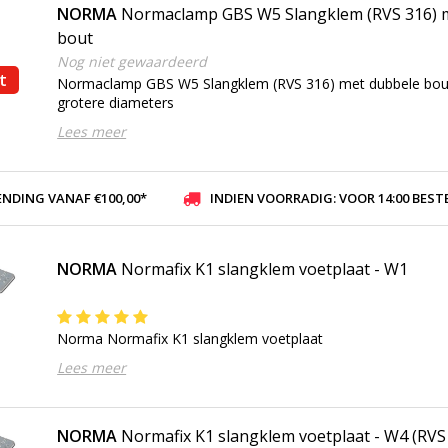
NORMA
Normaclamp GBS W5 Slangklem (RVS 316) 
bout
Nog niet gewaardeerd
t
Normaclamp GBS W5 Slangklem (RVS 316) met dubbele bout,
grotere diameters
Lees meer
ENDING VANAF €100,00*
INDIEN VOORRADIG: VOOR 14:00 BESTELD, ZELFDE DAG VER
NORMA
Normafix K1 slangklem voetplaat - W1
Norma Normafix K1 slangklem voetplaat
Lees meer
NORMA
Normafix K1 slangklem voetplaat - W4 (RVS