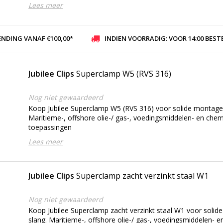
Lees meer
ENDING VANAF €100,00*
INDIEN VOORRADIG: VOOR 14:00 BESTELD, ZELFDE DAG VER
Jubilee Clips
Superclamp W5 (RVS 316)
Nog niet gewaardeerd
Koop Jubilee Superclamp W5 (RVS 316) voor solide montage
Maritieme-, offshore olie-/ gas-, voedingsmiddelen- en che
toepassingen
Lees meer
Jubilee Clips
Superclamp zacht verzinkt staal W1
Nog niet gewaardeerd
Koop Jubilee Superclamp zacht verzinkt staal W1 voor soli
slang. Maritieme-, offshore olie-/ gas-, voedingsmiddelen- 