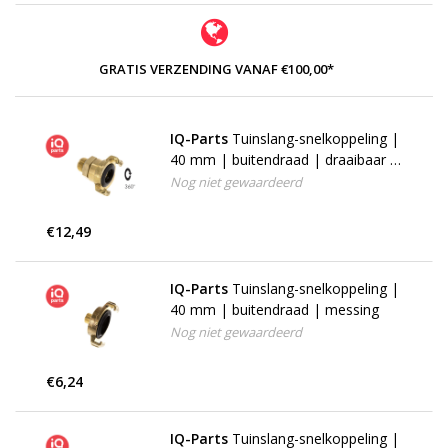
GRATIS VERZENDING VANAF €100,00*
IQ-Parts
Tuinslang-snelkoppeling |
40 mm | buitendraad | draaibaar |
messing
Nog niet gewaardeerd
€12,49
IQ-Parts
Tuinslang-snelkoppeling |
40 mm | buitendraad | messing
Nog niet gewaardeerd
€6,24
IQ-Parts
Tuinslang-snelkoppeling |