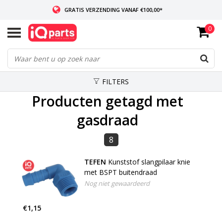
GRATIS VERZENDING VANAF €100,00*
0
INDIEN VOORRADIG: VOOR 14:00 BESTELD, ZELFDE DAG VERZONDEN
WERELDWIJDE LEVERING
FILTERS
Producten getagd met
gasdraad
8
TEFEN
Kunststof slangpilaar knie
met BSPT buitendraad
Nog niet gewaardeerd
€1,15