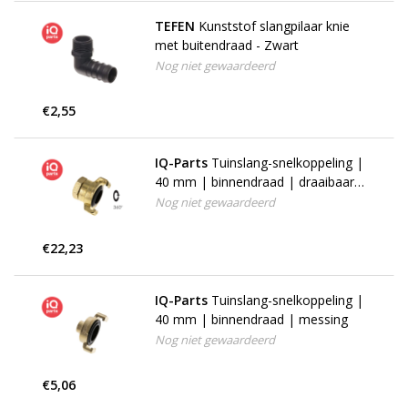
TEFEN
Kunststof slangpilaar knie
met buitendraad - Zwart
Nog niet gewaardeerd
€2,55
IQ-Parts
Tuinslang-snelkoppeling |
40 mm | binnendraad | draaibaar |
messing
Nog niet gewaardeerd
€22,23
IQ-Parts
Tuinslang-snelkoppeling |
40 mm | binnendraad | messing
Nog niet gewaardeerd
€5,06