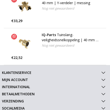
40 mm | Y-verdeler | messing
Nog niet gewaardeerd
€33,29
IQ-Parts
Tuinslang-
veiligheidssnelkoppeling | 40 mm |
buitendraad | messing
Nog niet gewaardeerd
€22,52
KLANTENSERVICE
MIJN ACCOUNT
INTERNATIONAL
BETAALMETHODEN
VERZENDING
SOCIALMEDIA