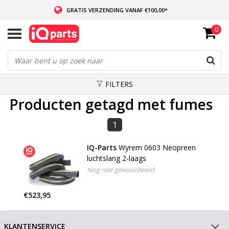
GRATIS VERZENDING VANAF €100,00*
0
INDIEN VOORRADIG: VOOR 14:00 BESTELD, ZELFDE DAG VERZONDEN
WERELDWIJDE LEVERING
FILTERS
Producten getagd met fumes
1
IQ-Parts
Wyrem 0603 Neopreen
luchtslang 2-laags
Nog niet gewaardeerd
€523,95
KLANTENSERVICE