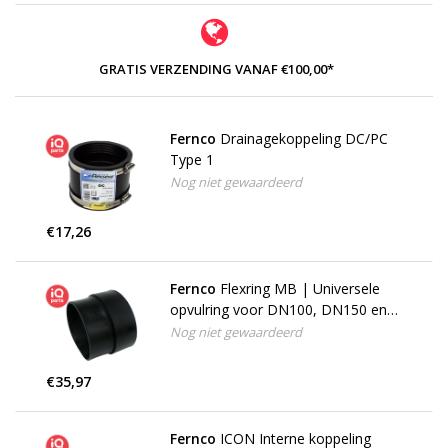
GRATIS VERZENDING VANAF €100,00*
Fernco
Drainagekoppeling DC/PC
Type 1
Nog niet gewaardeerd
€17,26
Fernco
Flexring MB | Universele
opvulring voor DN100, DN150 en
DN200
Nog niet gewaardeerd
€35,97
Fernco
ICON Interne koppeling