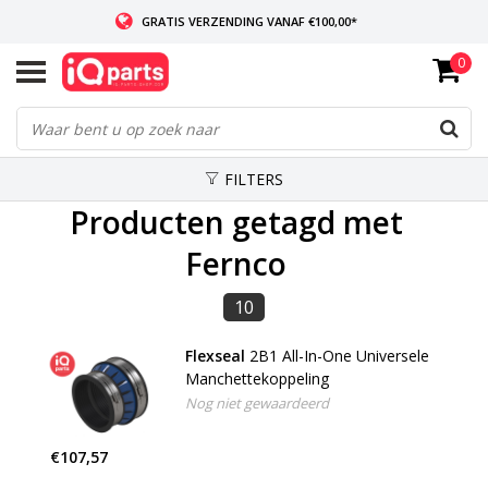
GRATIS VERZENDING VANAF €100,00*
0
INDIEN VOORRADIG: VOOR 14:00 BESTELD, ZELFDE DAG VERZONDEN
WERELDWIJDE LEVERING
FILTERS
Producten getagd met
Fernco
10
Flexseal
2B1 All-In-One Universele
Manchettekoppeling
Nog niet gewaardeerd
€107,57