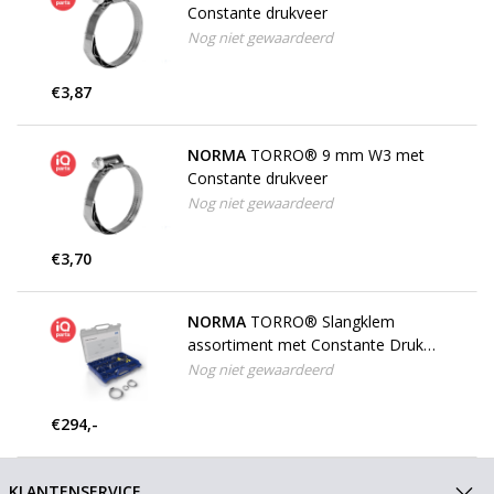
Constante drukveer
Nog niet gewaardeerd
€3,87
NORMA
TORRO® 9 mm W3 met
Constante drukveer
Nog niet gewaardeerd
€3,70
NORMA
TORRO® Slangklem
assortiment met Constante Druk
veer | W3 | 9 & 12 mm
Nog niet gewaardeerd
€294,-
KLANTENSERVICE