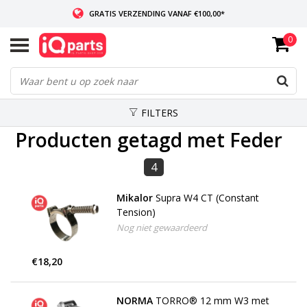
GRATIS VERZENDING VANAF €100,00*
0
INDIEN VOORRADIG: VOOR 14:00 BESTELD, ZELFDE DAG VERZONDEN
WERELDWIJDE LEVERING
FILTERS
Producten getagd met Feder
4
Mikalor
Supra W4 CT (Constant
Tension)
Nog niet gewaardeerd
€18,20
NORMA
TORRO® 12 mm W3 met